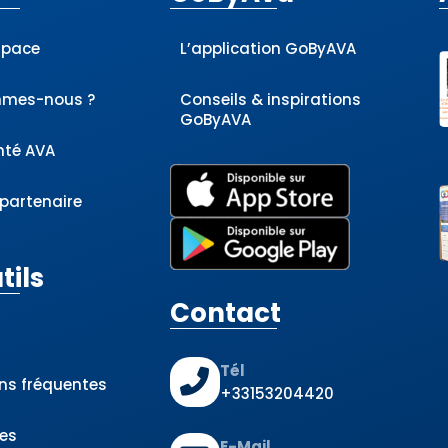
space
L’application GoByAVA
mmes-nous ?
Conseils & inspirations
GoByAVA
nté AVA
 partenaire
tils
Contact
Tél
ns fréquentes
+33153204420
es
E-Mail