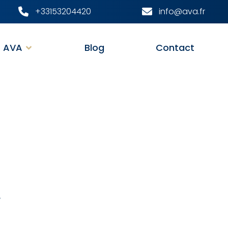
+33153204420
info@ava.fr
AVA
Blog
Contact
.