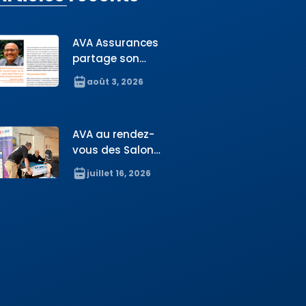
AVA Assurances
partage son
expertise sur la
août 3, 2026
protection des
digital nomades
dans le Journal
AVA au rendez-
des Français à
vous des Salons
l’étranger
du PVT Australie
juillet 16, 2026
à Lyon et à Paris