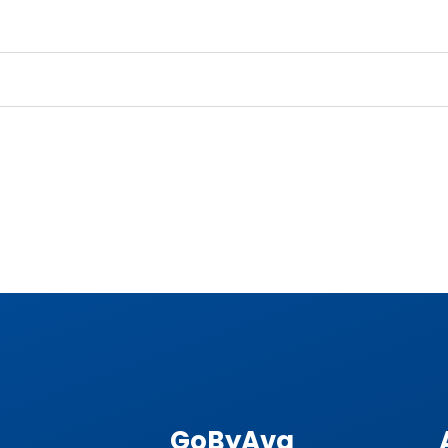
GoByAva