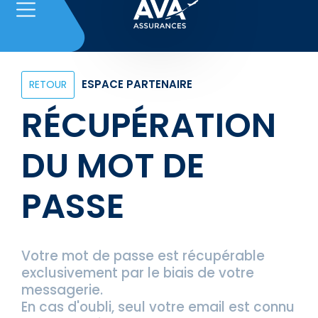
ESPACE PARTENAIRE
RETOUR
RÉCUPÉRATION
DU MOT DE
PASSE
Votre mot de passe est récupérable
exclusivement par le biais de votre
messagerie.
En cas d'oubli,
seul votre email est connu